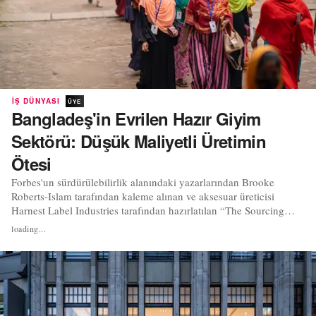
İŞ DÜNYASI
ÜYE
Bangladeş'in Evrilen Hazır Giyim
Sektörü: Düşük Maliyetli Üretimin
Ötesi
Forbes'un sürdürülebilirlik alanındaki yazarlarından Brooke
Roberts-Islam tarafından kaleme alınan ve aksesuar üreticisi
Harnest Label Industries tarafından hazırlatılan “The Sourcing
Times: Bangladesh” başlıklı yeni bir tedarik raporu, markaların
loading...
Bangladeş'ten alım yapma yöntemlerinin, ülkenin kaydettiği
ilerlemenin gerisinde kaldığını öne sürü...