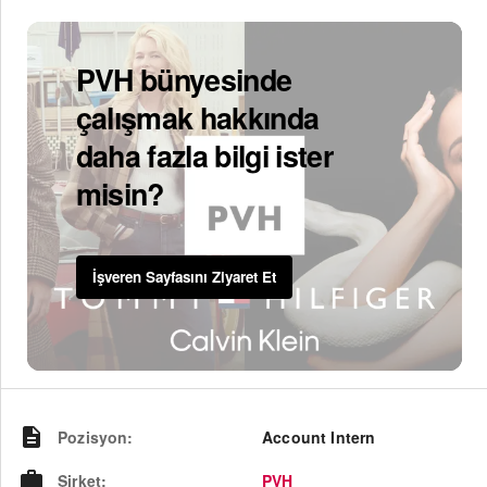
PVH bünyesinde
çalışmak hakkında
daha fazla bilgi ister
misin?
İşveren Sayfasını Ziyaret Et
Pozisyon
:
Account Intern
Şirket
:
PVH