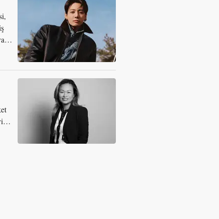
i,
iş
yana
ket
vin