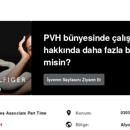
PVH bünyesinde çalı
hakkında daha fazla bi
misin?
İşveren Sayfasını Ziyaret Et
0303
les Associate Part Time
Konum
:
H
Bölge
:
Afyo