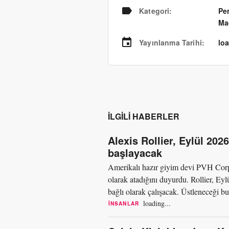
Kategori
:
Pe
Ma
Yayınlanma Tarihi
:
loa
İLGILI HABERLER
Alexis Rollier, Eylül 20
başlayacak
Amerikalı hazır giyim devi PVH Corpo
olarak atadığını duyurdu. Rollier, Ey
bağlı olarak çalışacak. Üstleneceği b
şirketin dünya...
loading...
İNSANLAR