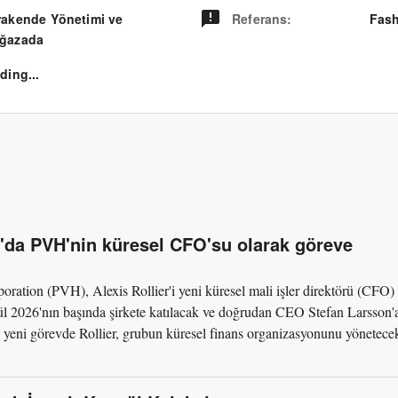
rakende Yönetimi ve
Referans
:
Fash
ğazada
ding...
26'da PVH'nin küresel CFO'su olarak göreve
ration (PVH), Alexis Rollier'i yeni küresel mali işler direktörü (CFO)
lül 2026'nın başında şirkete katılacak ve doğrudan CEO Stefan Larsson'
u yeni görevde Rollier, grubun küresel finans organizasyonunu yönetece