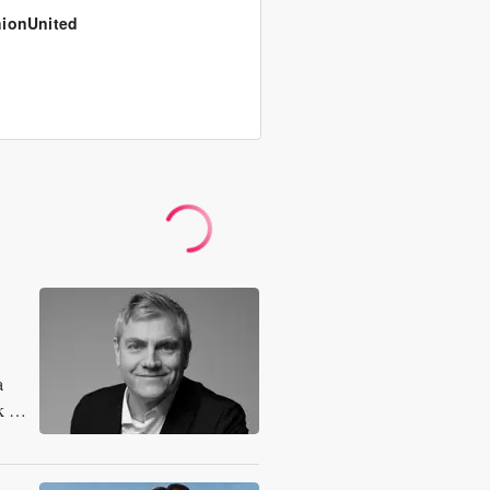
ionUnited
a
k ve