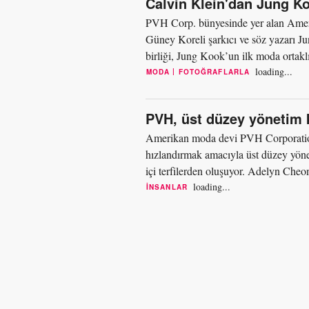
Calvin Klein'dan Jung K
PVH Corp. bünyesinde yer alan Ameri
Güney Koreli şarkıcı ve söz yazarı Jun
birliği, Jung Kook’un ilk moda ortakl
global marka el...
loading...
|
MODA
FOTOĞRAFLARLA
PVH, üst düzey yönetim 
Amerikan moda devi PVH Corporation 
hızlandırmak amacıyla üst düzey yönet
içi terfilerden oluşuyor. Adelyn Che
Klein ve Tommy Hilfiger...
loading...
İNSANLAR