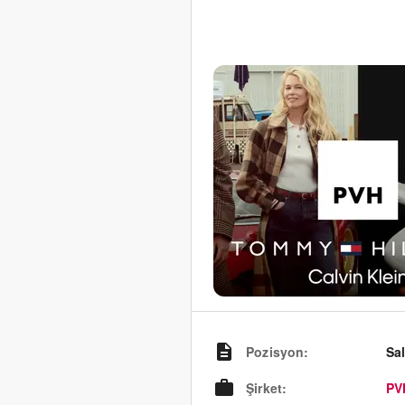
Pozisyon
:
Sa
Şirket
:
PV