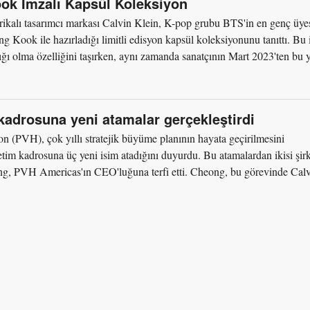
ook İmzalı Kapsül Koleksiyon
kalı tasarımcı markası Calvin Klein, K-pop grubu BTS'in en genç üyes
g Kook ile hazırladığı limitli edisyon kapsül koleksiyonunu tanıttı. Bu 
ığı olma özelliğini taşırken, aynı zamanda sanatçının Mart 2023'ten bu 
kadrosuna yeni atamalar gerçekleştirdi
(PVH), çok yıllı stratejik büyüme planının hayata geçirilmesini
im kadrosuna üç yeni isim atadığını duyurdu. Bu atamalardan ikisi şir
ong, PVH Americas'ın CEO'luğuna terfi etti. Cheong, bu görevinde Cal