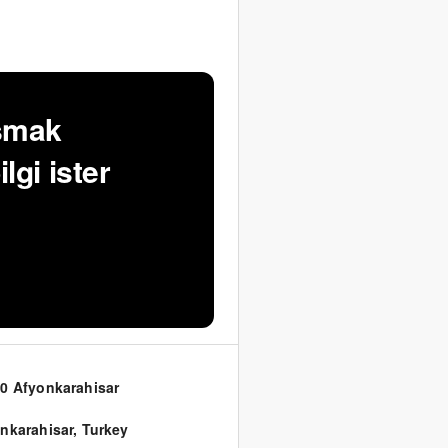
şmak
lgi ister
0 Afyonkarahisar
nkarahisar
,
Turkey