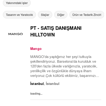
Yakınımdaki işler
Tasarım ve Yaratıcılık
Stajlar
Diğer
Ürün ve Tedarik Zinciri
PT - SATIŞ DANIŞMANI
HILLTOWN
Mango
MANGO'da yaptığımız her şeyi tutkuyla
şekillendiriyoruz. Barselona'da kurulduk ve
120'den fazla ülkede varlığımızla, yaratıcılık,
yenilikçilik ve özgünlükle dünyaya ilham
veriyoruz.Çok kültürlü ekibimiz, başarımızın
arkasındaki itici güçtür ve benzersiz tarzımızı
İstanbul
,
İstanbul
dünyanın her yerindeki insanlarla...
loading...