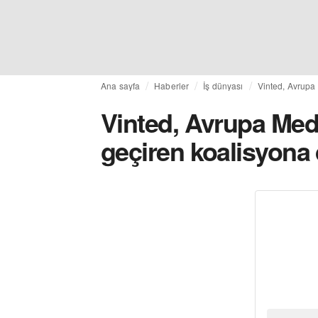
Ana sayfa
Haberler
İş dünyası
Vinted, Avrupa
Vinted, Avrupa Med
geçiren koalisyona 