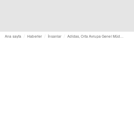
Ana sayfa
Haberler
İnsanlar
Adidas, Orta Avrupa Genel Müdürlüğü'ne yeni bir isim atadı