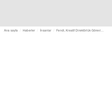
Ana sayfa
Haberler
İnsanlar
Fendi, Kreatif Direktörlük Görevi İçin Maria Grazia Chiuri'ye Hazırlanıyor