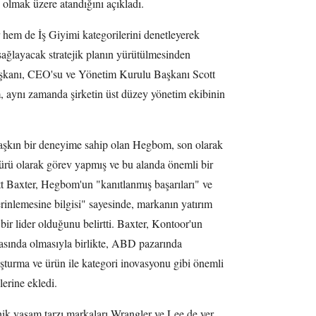
 olmak üzere atandığını açıkladı.
em de İş Giyimi kategorilerini denetleyerek
ağlayacak stratejik planın yürütülmesinden
şkanı, CEO'su ve Yönetim Kurulu Başkanı Scott
 aynı zamanda şirketin üst düzey yönetim ekibinin
aşkın bir deneyime sahip olan Hegbom, son olarak
rü olarak görev yapmış ve bu alanda önemli bir
t Baxter, Hegbom'un "kanıtlanmış başarıları" ve
inlemesine bilgisi" sayesinde, markanın yatırım
 bir lider olduğunu belirtti. Baxter, Kontoor'un
kasında olmasıyla birlikte, ABD pazarında
uşturma ve ürün ile kategori inovasyonu gibi önemli
lerine ekledi.
ik yaşam tarzı markaları Wrangler ve Lee de yer