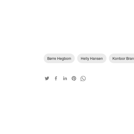
Børre Hegbom
Helly Hansen
Kontoor Bra