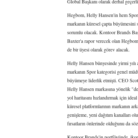
Global Başkanı olarak derhal geçerli
Hegbom, Helly Hansen'in hem Spor h
markanın küresel çapta büyümesini s
sorumlu olacak. Kontoor Brands Ba
Baxter'a rapor verecek olan Hegbom,
de bir üyesi olarak görev alacak.
Helly Hansen bünyesinde yirmi yılı 
markanın Spor kategorisi genel müdü
büyümeye liderlik etmişti. CEO Scot
Helly Hansen markasına yönelik "der
yol haritasını hızlandırmak için ideal
küresel platformlarının markanın ar
genişleme, yeni dağıtım kanalları ol
fırsatların önlerinde olduğunu da söz
Kontoor Brands'in portföyünde, ikon