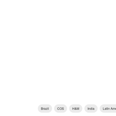
Brazil
COS
H&M
India
Latin Am