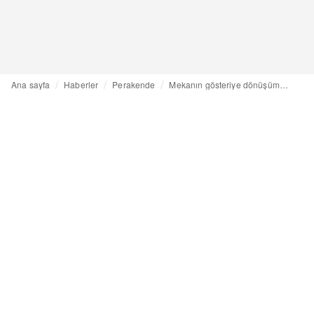
Ana sayfa
Haberler
Perakende
Mekanın gösteriye dönüşümü: Şişirilmiş deneyimler çağı