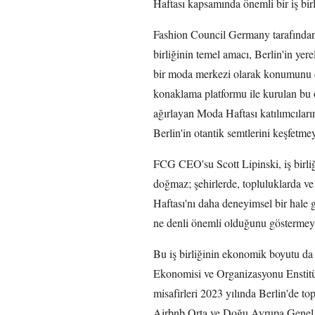
Haftası kapsamında önemli bir iş birl
Fashion Council Germany tarafından 
birliğinin temel amacı, Berlin'in yer
bir moda merkezi olarak konumunu 
konaklama platformu ile kurulan bu o
ağırlayan Moda Haftası katılımcıların
Berlin'in otantik semtlerini keşfetme
FCG CEO'su Scott Lipinski, iş birliğ
doğmaz; şehirlerde, topluluklarda ve
Haftası'nı daha deneyimsel bir hale 
ne denli önemli olduğunu göstermeyi
Bu iş birliğinin ekonomik boyutu da
Ekonomisi ve Organizasyonu Enstitüs
misafirleri 2023 yılında Berlin'de t
Airbnb Orta ve Doğu Avrupa Genel 