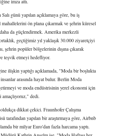
iğine imza attı.
Salı günü yapılan açıklamaya göre, bu iş
el mahallelerini ön plana çıkarmak ve şehrin küresel
daha da güçlendirmek. Amerika merkezli
rtaklık, geçtiğimiz yıl yaklaşık 30.000 ziyaretçiyi
ı, şehrin popüler bölgelerinin dışına çıkarak
ye teşvik etmeyi hedefliyor.
ine ilişkin yaptığı açıklamada, "Moda bir boşlukta
 insanlar arasında hayat bulur. Berlin Moda
getirmeyi ve moda endüstrisinin yerel ekonomi için
 amaçlıyoruz," dedi.
 oldukça dikkat çekici. Fraunhofer Çalışma
ü tarafından yapılan bir araştırmaya göre, Airbnb
oplamda bir milyar Euro'dan fazla harcama yaptı.
Müdürü Kathrin Anselm ise, "Moda Haftası her