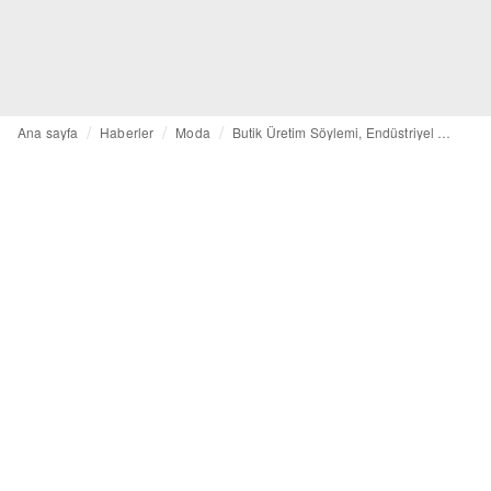
Ana sayfa
Haberler
Moda
Butik Üretim Söylemi, Endüstriyel Gerçekler: Moda Pazarlaması Üretimle Yüzleşince