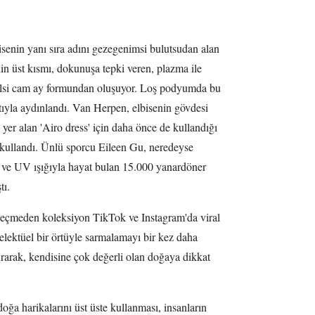
isenin yanı sıra adını gezegenimsi bulutsudan alan
nin üst kısmı, dokunuşa tepki veren, plazma ile
kelsi cam ay formundan oluşuyor. Loş podyumda bu
ıltıyla aydınlandı. Van Herpen, elbisenin gövdesi
yer alan 'Airo dress' için daha önce de kullandığı
m kullandı. Ünlü sporcu Eileen Gu, neredeyse
ş ve UV ışığıyla hayat bulan 15.000 yanardöner
tı.
geçmeden koleksiyon TikTok ve Instagram'da viral
elektüel bir örtüyle sarmalamayı bir kez daha
urarak, kendisine çok değerli olan doğaya dikkat
oğa harikalarını üst üste kullanması, insanların