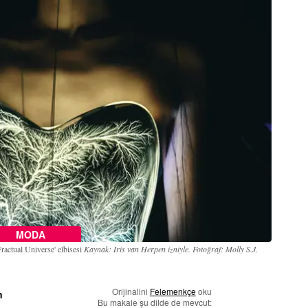
MODA
actual Universe' elbisesi
Kaynak: Iris van Herpen izniyle. Fotoğraf: Molly S.J.
Orijinalini
Felemenkçe
oku
n
Bu makale şu dilde de mevcut: