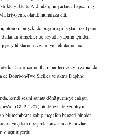
ektrikle yükletti. Ardından, milyarlarca hapsolmuş
la kriyojenik olarak muhafaza etti.
m, otonom bir şekilde boşalmaya başladı (asıl plan
dallanan şimşekler üç boyutlu yapının içinden
jiye, yıldızların, rüzgarın ve nebulanın ana
üyüledi. Tasarımcının ilham perileri ve aynı zamanda
ra de Bourbon-Two Sicilies ve aktris Daphne
nda, kendi sesini sanata dönüştürmeye çalışan
hes'un (1842-1907) bir deneyi de yer alıyor.
an bir membrana sahip megafon benzeri bir alet
en ortaya çıkan titreşimler sayesinde bu tozlar
ri oluşturuyordu.