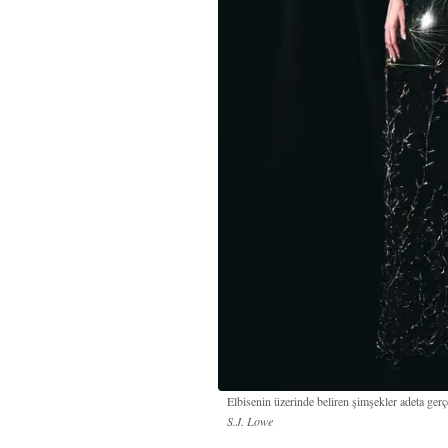
Elbisenin üzerinde beliren şimşekler adeta ger
S.J. Lowe