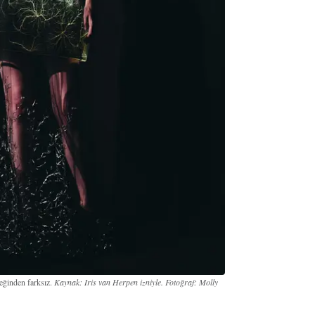
çeğinden farksız.
Kaynak: Iris van Herpen izniyle. Fotoğraf: Molly