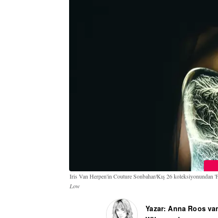
Iris Van Herpen'in Couture Sonbahar/Kış 26 koleksiyonundan 'Fr
Low
Yazar: Anna Roos va