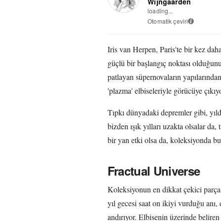
Wijngaarden
loading...
Otomatik çeviri
i
Iris van Herpen, Paris'te bir kez da
güçlü bir başlangıç noktası olduğunu 
patlayan süpernovaların yapılarında
'plazma' elbiseleriyle görücüye çıkıyo
Tıpkı dünyadaki depremler gibi, yıldı
bizden ışık yılları uzakta olsalar da,
bir yan etki olsa da, koleksiyonda bu
Fractual Universe
Koleksiyonun en dikkat çekici parçası
yıl gecesi saat on ikiyi vurduğu anı,
andırıyor. Elbisenin üzerinde belire