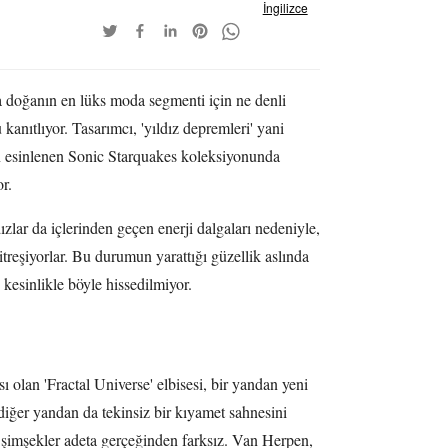
İngilizce
ha doğanın en lüks moda segmenti için ne denli
kanıtlıyor. Tasarımcı, 'yıldız depremleri' yani
n esinlenen Sonic Starquakes koleksiyonunda
r.
zlar da içlerinden geçen enerji dalgaları nedeniyle,
 titreşiyorlar. Bu durumun yarattığı güzellik aslında
 kesinlikle böyle hissedilmiyor.
 olan 'Fractal Universe' elbisesi, bir yandan yeni
 diğer yandan da tekinsiz bir kıyamet sahnesini
n şimşekler adeta gerçeğinden farksız. Van Herpen,