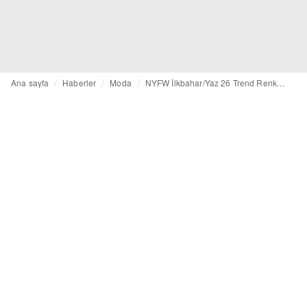
Ana sayfa
Haberler
Moda
NYFW İlkbahar/Yaz 26 Trend Renkleri: Pantone'den İlham Veren Palet