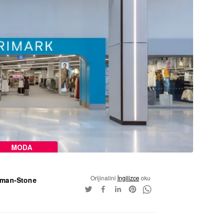
MODA
Orijinalini
İngilizce
oku
htman-Stone