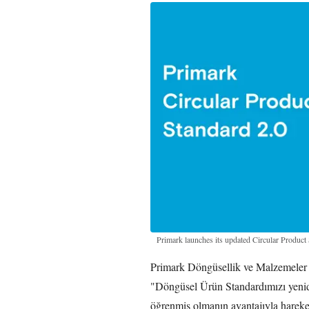
Primark launches its updated Circular Product
Primark Döngüsellik ve Malzemeler 
"Döngüsel Ürün Standardımızı yenide
öğrenmiş olmanın avantajıyla hareke