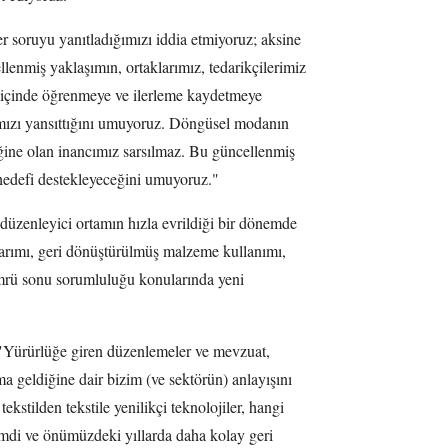
soruyu yanıtladığımızı iddia etmiyoruz; aksine
enmiş yaklaşımın, ortaklarımız, tedarikçilerimiz
ği içinde öğrenmeye ve ilerleme kaydetmeye
mızı yansıttığını umuyoruz. Döngüsel modanın
tiğine olan inancımız sarsılmaz. Bu güncellenmiş
hedefi destekleyeceğini umuyoruz."
düzenleyici ortamın hızla evrildiği bir dönemde
arımı, geri dönüştürülmüş malzeme kullanımı,
 ömrü sonu sorumluluğu konularında yeni
 "Yürürlüğe giren düzenlemeler ve mevzuat,
a geldiğine dair bizim (ve sektörün) anlayışını
tekstilden tekstile yenilikçi teknolojiler, hangi
şimdi ve önümüzdeki yıllarda daha kolay geri