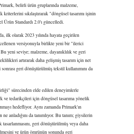
rimark, belirli ürün gruplarında malzeme,
k kriterlerini sıkılaştırarak "döngüsel tasarımı işinin
 Ürün Standardı 2.0'ı güncelledi.
a, ilk olarak 2023 yılında hayata geçirilen
lenen versiyonuyla birlikte yeni bir "ilerici
di. Bu yeni seviye; malzeme, dayanıklılık ve geri
klilikleri artırarak daha gelişmiş tasarım için net
i sonrası geri dönüştürülmüş tekstil kullanımını da
irliği" sürecinden elde edilen deneyimlerle
rk ve tedarikçileri için döngüsel tasarıma yönelik
sunmayı hedefliyor. Aynı zamanda Primark'ın
ne anladığını da tanımlıyor. Bu tanım; giysilerin
ak tasarlanmasını, geri dönüştürülmüş veya daha
etilmesini ve ürün ömrünün sonunda geri