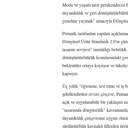
Moda ve yaşam tarzı perakendecisi P
dayanıklılık ve geri dönüştürülebilirli
geneline yaymak" amacıyla Döngüsel
Primark tarafından yapılan açıklamad
Döngüsel Ürün Standardı 2.0'ın güncel
tasarım seviyesi" tanıtıldığı belirtil
dönüştürülebilirlik konularındaki gere
beklentiler ortaya koyuyor ve tüketic
kapsıyor.
Üç yıllık "öğrenme, test etme ve iş b
şekillendirilen revize çerçeve, Prima
açık ve uygulanabilir bir yaklaşım 
"tasarımda döngüsellik" kavramından 
dayanıklılık çerçevesine uygun olar
sürdürülebilir kaynaklı liflerden ür