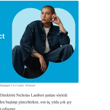
 Standard 2.0
Credits: Primark
Direktörü Nicholas Lambert şunları söyledi:
n başlatıp güncellerken, son üç yılda çok şey
t ediyoruz.