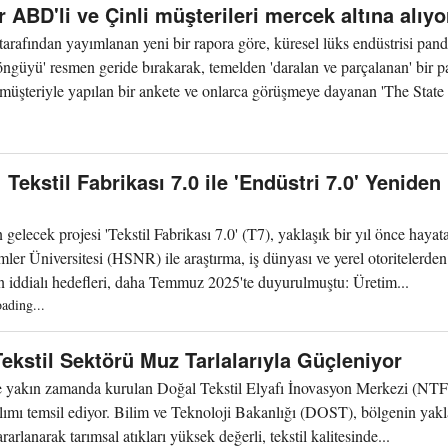
 ABD'li ve Çinli müşterileri mercek altına alıyo
rafından yayımlanan yeni bir rapora göre, küresel lüks endüstrisi pan
öngüyü' resmen geride bırakarak, temelden 'daralan ve parçalanan' bir p
üşteriyle yapılan bir ankete ve onlarca görüşmeye dayanan 'The State o
Tekstil Fabrikası 7.0 ile 'Endüstri 7.0' Yeniden
elecek projesi 'Tekstil Fabrikası 7.0' (T7), yaklaşık bir yıl önce hayata
r Üniversitesi (HSNR) ile araştırma, iş dünyası ve yerel otoritelerden
nin iddialı hedefleri, daha Temmuz 2025'te duyurulmuştu: Üretim...
oading...
 Tekstil Sektörü Muz Tarlalarıyla Güçleniyor
nde yakın zamanda kurulan Doğal Tekstil Elyafı İnovasyon Merkezi (NTF
 atılımı temsil ediyor. Bilim ve Teknoloji Bakanlığı (DOST), bölgenin yakl
arlanarak tarımsal atıkları yüksek değerli, tekstil kalitesinde...