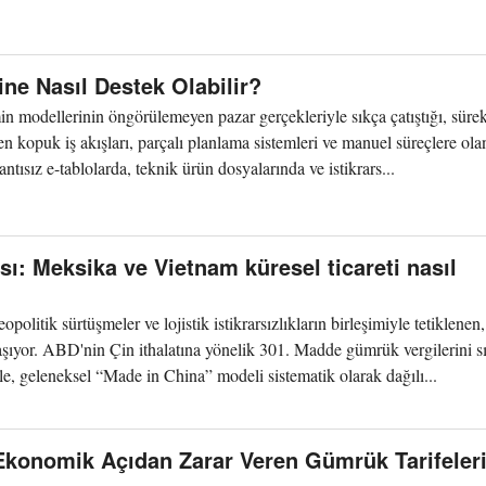
ne Nasıl Destek Olabilir?
 modellerinin öngörülemeyen pazar gerçekleriyle sıkça çatıştığı, sürekl
nden kopuk iş akışları, parçalı planlama sistemleri ve manuel süreçlere ol
lantısız e-tablolarda, teknik ürün dosyalarında ve istikrars...
ı: Meksika ve Vietnam küresel ticareti nasıl
eopolitik sürtüşmeler ve lojistik istikrarsızlıkların birleşimiyle tetiklenen
şıyor. ABD'nin Çin ithalatına yönelik 301. Madde gümrük vergilerini sı
, geleneksel “Made in China” modeli sistematik olarak dağılı...
 'Ekonomik Açıdan Zarar Veren Gümrük Tarifeleri