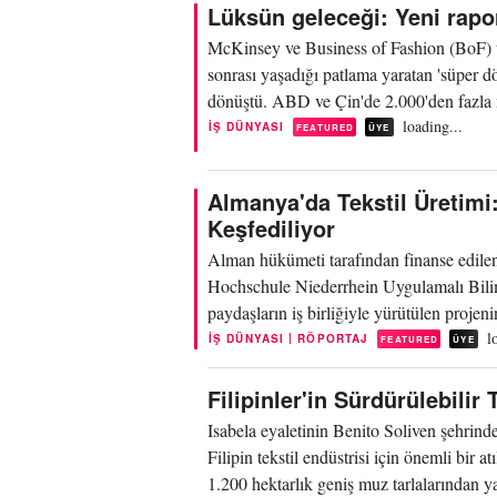
Lüksün geleceği: Yeni rapor
McKinsey ve Business of Fashion (BoF) ta
sonrası yaşadığı patlama yaratan 'süper d
dönüştü. ABD ve Çin'de 2.000'den fazla m
loading...
İŞ DÜNYASI
FEATURED
ÜYE
Almanya'da Tekstil Üretimi: 
Keşfediliyor
Alman hükümeti tarafından finanse edilen g
Hochschule Niederrhein Uygulamalı Bilimle
paydaşların iş birliğiyle yürütülen proje
l
|
İŞ DÜNYASI
RÖPORTAJ
FEATURED
ÜYE
Filipinler'in Sürdürülebilir
Isabela eyaletinin Benito Soliven şehri
Filipin tekstil endüstrisi için önemli bir
1.200 hektarlık geniş muz tarlalarından yar