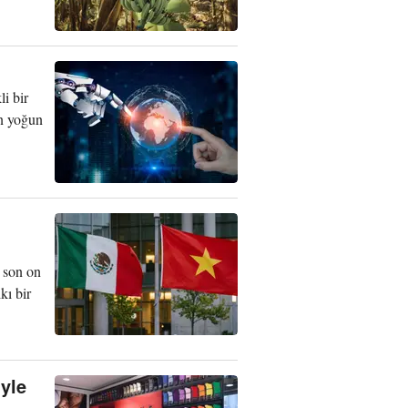
i bir
an yoğun
, son on
kı bir
yle