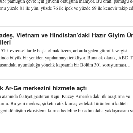
e 85) pamuğun çevre için güvenli olduğuna inanıyor. Bu oran, pamuğu d
, onu yüzde 81 ile yün, yüzde 76 ile ipek ve yüzde 69 ile kenevir takip edi
adeş, Vietnam ve Hindistan'daki Hazır Giyim Ür
leri
lik evrensel tarife başta olmak üzere, art arda gelen gümrük vergisi
ikinde büyük bir yeniden yapılanmayı tetikliyor. Buna ek olarak, ABD T
onusundaki uyumluluğa yönelik kapsamlı bir Bölüm 301 soruşturması
lk Ar-Ge merkezini hizmete açtı
 alanında faaliyet gösteren Reju, Kuzey Amerika'daki ilk araştırma ve
rdu. Bu yeni merkez, şirketin atık kumaş ve tekstil ürünlerini kaliteli
 geri dönüşüm ekosistemi kurma hedefine bir adım daha yaklaşmasını sa