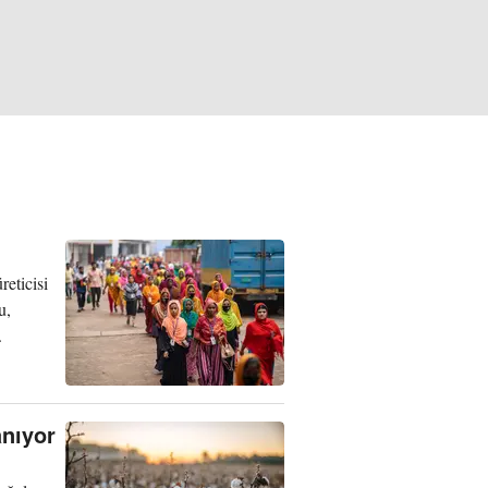
reticisi
u,
.
nıyor