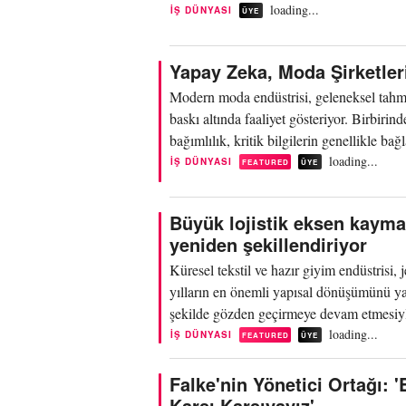
loading...
İŞ DÜNYASI
ÜYE
Yapay Zeka, Moda Şirketleri
Modern moda endüstrisi, geleneksel tahmin
baskı altında faaliyet gösteriyor. Birbiri
bağımlılık, kritik bilgilerin genellikle bağ
loading...
İŞ DÜNYASI
FEATURED
ÜYE
Büyük lojistik eksen kaymas
yeniden şekillendiriyor
Küresel tekstil ve hazır giyim endüstrisi, j
yılların en önemli yapısal dönüşümünü ya
şekilde gözden geçirmeye devam etmesiyle
loading...
İŞ DÜNYASI
FEATURED
ÜYE
Falke'nin Yönetici Ortağı:
Karşı Karşıyayız'