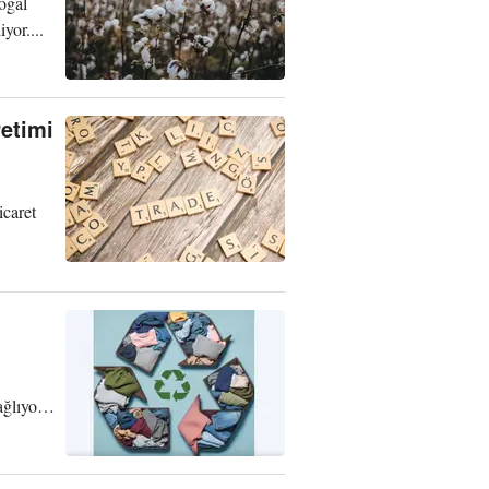
oğal
yor....
etimi
icaret
ğlıyor.