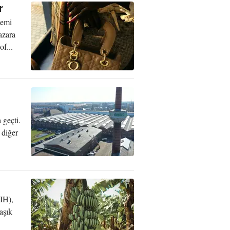
r
demi
azara
f...
 geçti.
 diğer
IH),
aşık