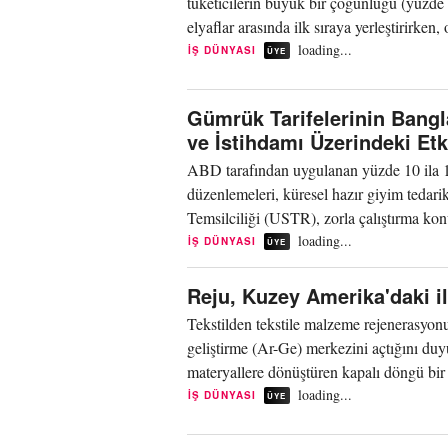
tüketicilerin büyük bir çoğunluğu (yüzd
elyaflar arasında ilk sıraya yerleştirirken
loading...
İŞ DÜNYASI
ÜYE
Gümrük Tarifelerinin Bangl
ve İstihdamı Üzerindeki Etki
ABD tarafından uygulanan yüzde 10 ila 15'
düzenlemeleri, küresel hazır giyim tedar
Temsilciliği (USTR), zorla çalıştırma k
başlatarak,...
loading...
İŞ DÜNYASI
ÜYE
Reju, Kuzey Amerika'daki i
Tekstilden tekstile malzeme rejenerasyonu
geliştirme (Ar-Ge) merkezini açtığını duyu
materyallere dönüştüren kapalı döngü bir
Yeni...
loading...
İŞ DÜNYASI
ÜYE