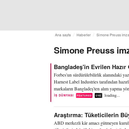
Ana sayfa
Haberler
Simone Preuss imza
Simone Preuss imz
Bangladeş'in Evrilen Hazır
Forbes'un sürdürülebilirlik alanındaki ya
Harnest Label Industries tarafından hazır
markaların Bangladeş'ten alım yapma yönte
loading...
İŞ DÜNYASI
FEATURED
ÜYE
Araştırma: Tüketicilerin 
ABD merkezli kâr amacı gütmeyen kuruluş 