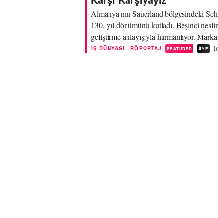
Almanya'nın Sauerland bölgesindeki Schm
130. yıl dönümünü kutladı. Beşinci neslin 
geliştirme anlayışıyla harmanlıyor. Markan
l
|
İŞ DÜNYASI
RÖPORTAJ
FEATURED
ÜYE